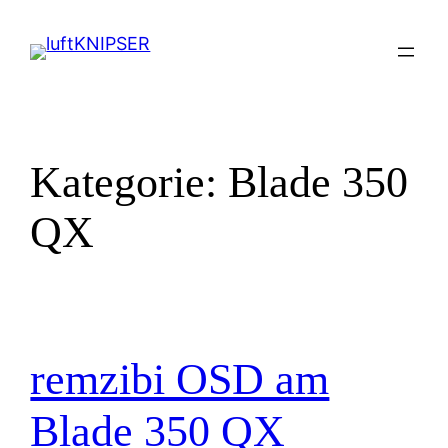
Zum
Inhalt
springen
Kategorie:
Blade 350
QX
remzibi OSD am
Blade 350 QX