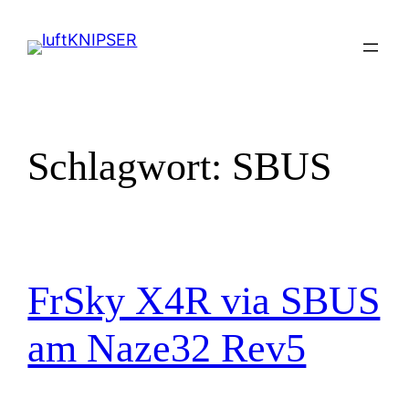
Zum
Inhalt
springen
Schlagwort:
SBUS
FrSky X4R via SBUS
am Naze32 Rev5