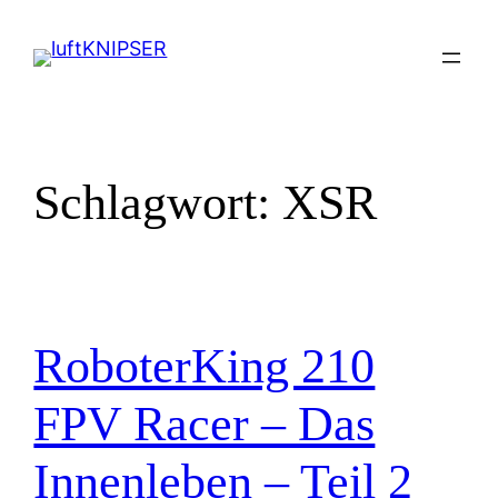
Zum
Inhalt
springen
Schlagwort:
XSR
RoboterKing 210
FPV Racer – Das
Innenleben – Teil 2